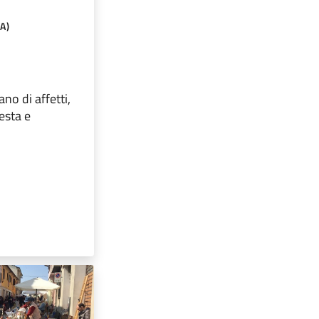
A)
no di affetti,
festa e