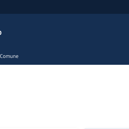
o
il Comune