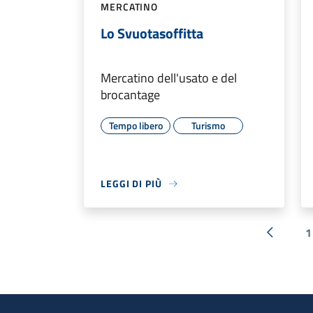
MERCATINO
Lo Svuotasoffitta
Mercatino dell'usato e del
brocantage
Tempo libero
Turismo
LEGGI DI PIÙ
1
« Preced