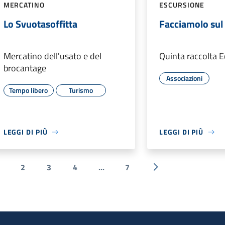
MERCATINO
ESCURSIONE
Lo Svuotasoffitta
Facciamolo sul
Mercatino dell'usato e del
Quinta raccolta
brocantage
Associazioni
Tempo libero
Turismo
LEGGI DI PIÙ
LEGGI DI PIÙ
2
3
4
...
7
ente
Successiva »