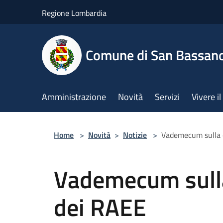
Salta al contenuto principale
Regione Lombardia
Comune di San Bassan
Amministrazione
Novità
Servizi
Vivere 
Home
>
Novità
>
Notizie
>
Vademecum sulla c
Vademecum sulla
dei RAEE