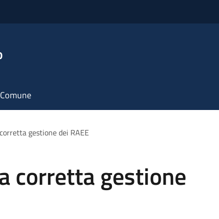
o
il Comune
orretta gestione dei RAEE
 corretta gestione