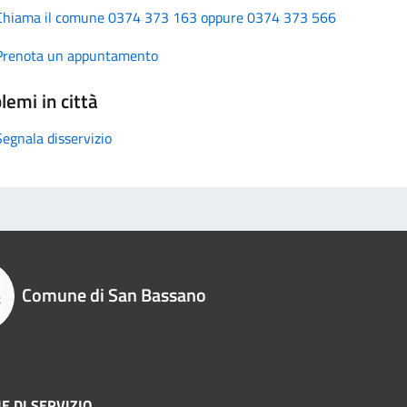
Chiama il comune 0374 373 163 oppure 0374 373 566
Prenota un appuntamento
lemi in città
Segnala disservizio
Comune di San Bassano
E DI SERVIZIO