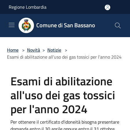
Salta al contenuto principale
Regione Lombardia
Comune di San Bassano
Home
>
Novità
>
Notizie
>
Esami di abilitazione all'uso dei gas tossici per l'anno 2024
Esami di abilitazione
all'uso dei gas tossici
per l'anno 2024
Per ottenere il certificato d'idoneità bisogna presentare
domanda entro il 30 aprile oppure entro il 31 ottobre