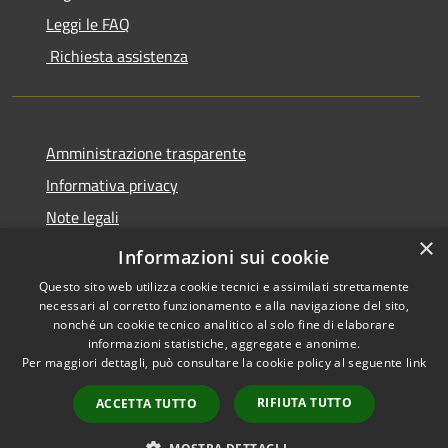
Leggi le FAQ
Richiesta assistenza
Amministrazione trasparente
Informativa privacy
Note legali
×
Dichiarazione di accessibilità
Informazioni sui cookie
Questo sito web utilizza cookie tecnici e assimilati strettamente
necessari al corretto funzionamento e alla navigazione del sito,
nonché un cookie tecnico analitico al solo fine di elaborare
informazioni statistiche, aggregate e anonime.
RSS
Copyright © 2026 • Comune di
Per maggiori dettagli, può consultare la cookie policy al seguente
link
Accessibilità
San Bassano • Powered by
Privacy
Municipium
Accesso
•
RIFIUTA TUTTO
ACCETTA TUTTO
Cookie
redazione
Mappa del sito