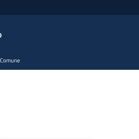
o
il Comune