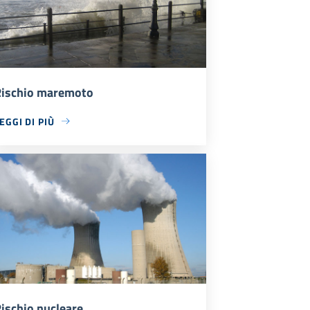
ischio maremoto
EGGI DI PIÙ
ischio nucleare