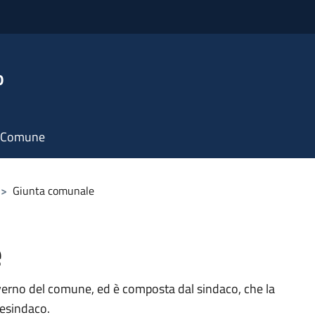
o
il Comune
>
Giunta comunale
e
verno del comune, ed è composta dal sindaco, che la
cesindaco.