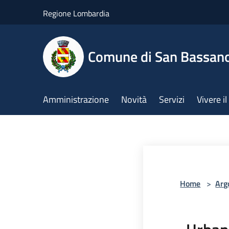
Salta al contenuto principale
Regione Lombardia
Comune di San Bassan
Amministrazione
Novità
Servizi
Vivere 
Home
>
Arg