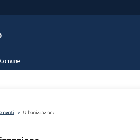
o
il Comune
omenti
>
Urbanizzazione