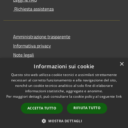
Richiesta assistenza
Amministrazione trasparente
Informativa privacy
Note legali
×
Dichiarazione di accessibilità
Informazioni sui cookie
Questo sito web utilizza cookie tecnici e assimilati strettamente
necessari al corretto funzionamento e alla navigazione del sito,
nonché un cookie tecnico analitico al solo fine di elaborare
informazioni statistiche, aggregate e anonime.
RSS
Copyright © 2026 • Comune di
Per maggiori dettagli, può consultare la cookie policy al seguente
link
Accessibilità
San Bassano • Powered by
Privacy
Municipium
Accesso
•
RIFIUTA TUTTO
ACCETTA TUTTO
Cookie
redazione
Mappa del sito
MOSTRA DETTAGLI