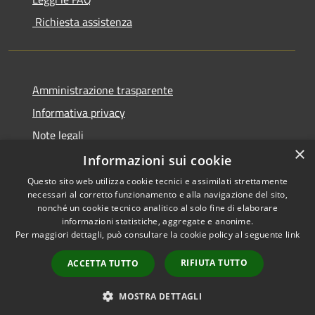
Richiesta assistenza
Amministrazione trasparente
Informativa privacy
Note legali
×
Dichiarazione di accessibilità
Informazioni sui cookie
Questo sito web utilizza cookie tecnici e assimilati strettamente
necessari al corretto funzionamento e alla navigazione del sito,
nonché un cookie tecnico analitico al solo fine di elaborare
informazioni statistiche, aggregate e anonime.
RSS
Copyright © 2026 • Comune di
Per maggiori dettagli, può consultare la cookie policy al seguente
link
Accessibilità
San Bassano • Powered by
Privacy
Municipium
Accesso
•
RIFIUTA TUTTO
ACCETTA TUTTO
Cookie
redazione
Mappa del sito
MOSTRA DETTAGLI