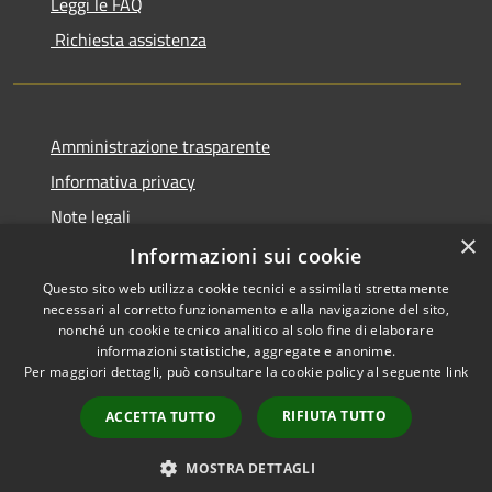
Leggi le FAQ
Richiesta assistenza
Amministrazione trasparente
Informativa privacy
Note legali
×
Dichiarazione di accessibilità
Informazioni sui cookie
Questo sito web utilizza cookie tecnici e assimilati strettamente
necessari al corretto funzionamento e alla navigazione del sito,
nonché un cookie tecnico analitico al solo fine di elaborare
informazioni statistiche, aggregate e anonime.
RSS
Copyright © 2026 • Comune di
Per maggiori dettagli, può consultare la cookie policy al seguente
link
Accessibilità
San Bassano • Powered by
Privacy
Municipium
Accesso
•
RIFIUTA TUTTO
ACCETTA TUTTO
Cookie
redazione
Mappa del sito
MOSTRA DETTAGLI