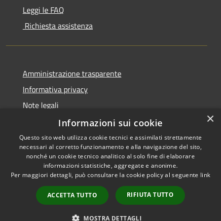
Leggi le FAQ
Richiesta assistenza
Amministrazione trasparente
Informativa privacy
Note legali
×
Dichiarazione di accessibilità
Informazioni sui cookie
Questo sito web utilizza cookie tecnici e assimilati strettamente
necessari al corretto funzionamento e alla navigazione del sito,
nonché un cookie tecnico analitico al solo fine di elaborare
informazioni statistiche, aggregate e anonime.
RSS
Copyright © 2026 • Comune di
Per maggiori dettagli, può consultare la cookie policy al seguente
link
Accessibilità
San Bassano • Powered by
Privacy
Municipium
Accesso
•
RIFIUTA TUTTO
ACCETTA TUTTO
Cookie
redazione
Mappa del sito
MOSTRA DETTAGLI