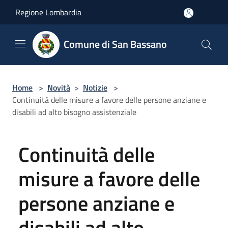
Salta al contenuto principale
Regione Lombardia
Comune di San Bassano
Home
>
Novità
>
Notizie
>
Continuità delle misure a favore delle persone anziane e
disabili ad alto bisogno assistenziale
Continuità delle
misure a favore delle
persone anziane e
disabili ad alto