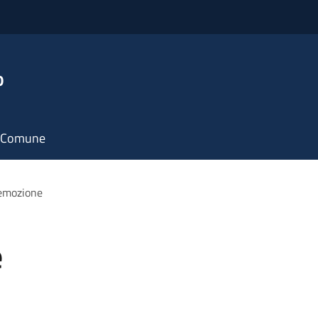
o
il Comune
emozione
e